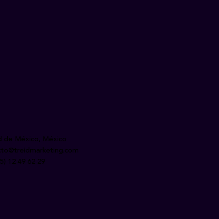
d de México, México
cto@treidmarketing.com
5) 12 49 62 29